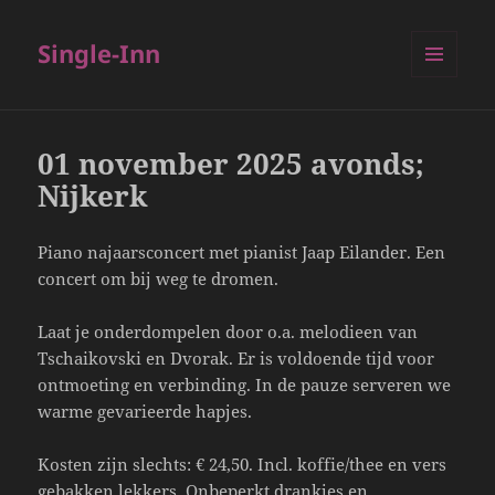
Single-Inn
MENU
EN
WIDGETS
01 november 2025 avonds;
Nijkerk
Piano najaarsconcert met pianist Jaap Eilander. Een
concert om bij weg te dromen.
Laat je onderdompelen door o.a. melodieen van
Tschaikovski en Dvorak. Er is voldoende tijd voor
ontmoeting en verbinding. In de pauze serveren we
warme gevarieerde hapjes.
Kosten zijn slechts: € 24,50. Incl. koffie/thee en vers
gebakken lekkers. Onbeperkt drankjes en