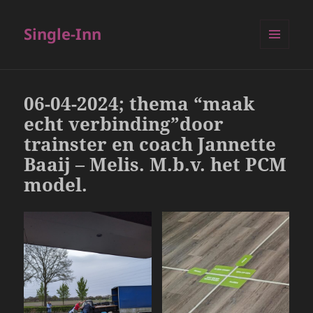
Single-Inn
MENU
EN
WIDGETS
06-04-2024; thema “maak
echt verbinding”door
trainster en coach Jannette
Baaij – Melis. M.b.v. het PCM
model.