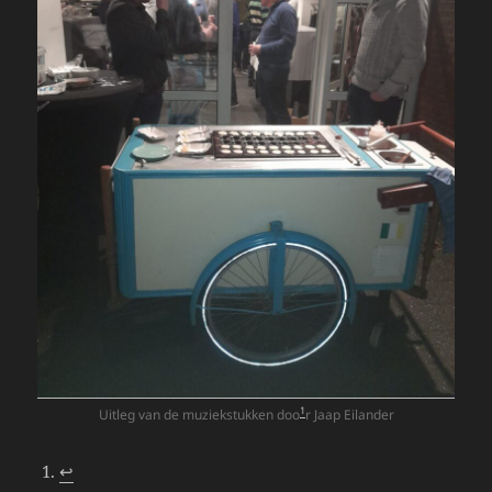
1
Uitleg van de muziekstukken doo
r Jaap Eilander
↩︎